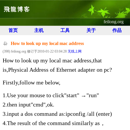
飛龍博客
feilong.org
首页
主机
工具
关于
作品
How to look up my local mac address
(398) feilong.org 修订于2010-01-22 03:04:28
无线上网
How to look up my local mac address,that
is,Physical Address of Ethernet adapter on pc?
Firstly,follow me below,
1.Use your mouse to click"start" →"run"
2.then input"cmd",ok.
3.input a dos command as:ipconfig /all (enter)
4.The result of the command similarly as，