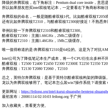
降级的奔腾双核，右下角标注：Pentium dual core inside
所以如果朋友想买intel双核笔记本，一定要看右下角商标和
奔腾双核的命名，一般是随酷睿双核1代。比如酷睿双核T2050降级
还有比如奔腾双核T2310，与酷睿双核T2300好接近！不熟悉
举例比较一下奔腾双核T2310和酷睿双核T2300。
酷睿双核T2300：主频1.66GHz，2Mb二级缓存；
奔腾双核T2310：主频1.46GHz，1Mb二级缓存。
唯一值得称道的是:奔腾双核T2310是64位的。这是为了对抗AM
Intel公司为了降低笔记本生产成本，将一个CPU衍生出多种不
酷睿双核：T2500 T2400 T2450 T2300 T2300E T2250 T2350 T20
奔腾双核：T2130 T2080 T2060，T2310
总之，英特尔奔腾双核：是基于英特尔酷睿双核构架的降级版。
龙以为奔腾双核够用了。笔记本怎么装win7操作系统？请搜索 w
更新网址：
https://feilong.org/intel-kurui-shuanghe-benteng-shuangh
最初发布：20081114 02:10:03 feilong.org 于广州
加入收藏夹，查看更方便。