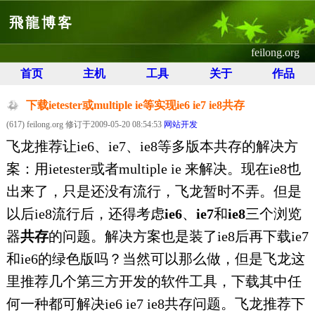
飛龍博客
feilong.org
首页
主机
工具
关于
作品
下载ietester或multiple ie等实现ie6 ie7 ie8共存
(617) feilong.org 修订于2009-05-20 08:54:53
网站开发
飞龙推荐让ie6、ie7、ie8等多版本共存的解决方
案：用ietester或者multiple ie 来解决。现在ie8也
出来了，只是还没有流行，飞龙暂时不弄。但是
以后ie8流行后，还得考虑
ie6
、
ie7
和
ie8
三个浏览
器
共存
的问题。解决方案也是装了ie8后再下载ie7
和ie6的绿色版吗？当然可以那么做，但是飞龙这
里推荐几个第三方开发的软件工具，下载其中任
何一种都可解决ie6 ie7 ie8共存问题。飞龙推荐下