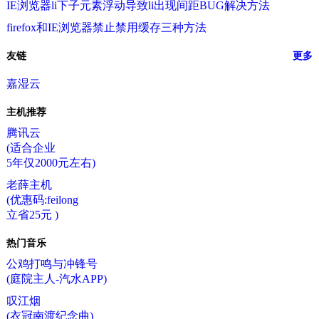
IE浏览器li下子元素浮动导致li出现间距BUG解决方法
firefox和IE浏览器禁止禁用缓存三种方法
友链
更多
嘉湿云
主机推荐
腾讯云
(适合企业
5年仅2000元左右)
老薛主机
(优惠码:feilong
立省25元 )
热门音乐
公鸡打鸣与冲锋号
(庭院主人-汽水APP)
叹江烟
(衣冠南渡纪念曲)