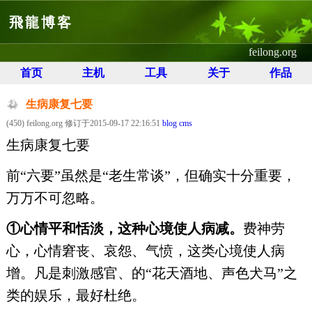
飛龍博客
feilong.org
首页
主机
工具
关于
作品
生病康复七要
(450) feilong.org 修订于2015-09-17 22:16:51
blog cms
生病康复七要
前“六要”虽然是“老生常谈”，但确实十分重要，
万万不可忽略。
①心情平和恬淡，这种心境使人病减。
费神劳
心，心情窘丧、哀怨、气愤，这类心境使人病
增。凡是刺激感官、的“花天酒地、声色犬马”之
类的娱乐，最好杜绝。