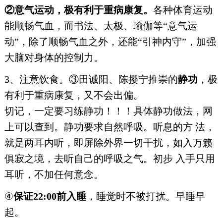
②意气运动，极有利于重病康复。
各种体育运动
能顺畅气血，而书法、太极、瑜伽等“意气运
动”，除了顺畅气血之外，还能“引神内守”，加强
大脑对身体的控制力。
3、注意饮食。③田诚阳、陈撄宁推崇的
静功
，极
有利于重病康复，又不会出偏。
切记，一定要习练静功！！！具体静功做法，网
上可以查到。静功要求自然呼吸。听息的方 法，
就是两耳内听，即屏除外界一切干扰，如入万籁
俱寂之境，去听自己的呼吸之气。初步 入手只用
耳听，不加任何意念。
④
保证22:00前入睡
，睡觉时不被打扰。早睡早
起。