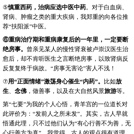
⑤
慎重西药，治病应选中医中药
。对于白血病、
肾病、肿瘤之类的重大疾病，我郑重的向各位推
荐“扶阳派”中医。
⑥重病治疗期和重病康复后的一年里，一定要断
绝房事。
曾亲见某人的慢性肾衰被卢崇汉医生治
愈后，却不肯听医生之言断绝房事，以致肾病反
反复复终于病故。“房事无害论”害人不浅！
⑦
用“正面情绪”激荡身心催生“内药”。
比如
放
生
、
念佛
，做善事，以及在大自然风景
旅游
等。
第“七要”为我的个人心悟，青羊宫的一位道长对
此评价为：“发前人之所未发”。其实，古人早就
悟通此理，只不过他们认为“有心行善不为善，无
心行善方为真”。我觉得，古人的观点很有道理。