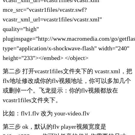
vcastr_xml_url=vcastr1files/vcastr.xml"
mce_src="vcastr1files/vcastr.swf?
vcastr_xml_url=vcastr1files/vcastr.xml"
quality="high"
pluginspage="http://www.macromedia.com/go/getflas
type="application/x-shockwave-flash" width="240"
height="233"></embed> </object>
第二步 打开vcastr1files文件夹下的 vcastr.xml，把
flv地址修改成你的flv视频地址，你可以多加几个
或删掉一个。飞龙提示：你的flv视频都放在
vcastr1files文件夹下。
比如：flv1.flv 改为 your-video.flv
第三步 ok，默认的flv player视频宽度是