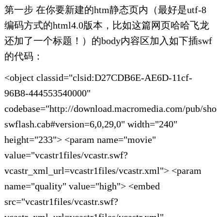
第一步 在你要新建的htm静态页内（最好是utf-8
编码方式的html4.0版本，比如这篇网页哈哈飞龙
还加了一个标题！）的body内容区加入如下插swf
的代码：
<object classid="clsid:D27CDB6E-AE6D-11cf-
96B8-444553540000"
codebase="http://download.macromedia.com/pub/sho
swflash.cab#version=6,0,29,0" width="240"
height="233"> <param name="movie"
value="vcastr1files/vcastr.swf?
vcastr_xml_url=vcastr1files/vcastr.xml"> <param
name="quality" value="high"> <embed
src="vcastr1files/vcastr.swf?