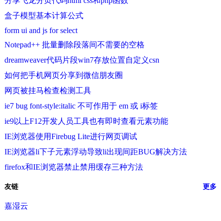
分享飞龙分页代码html css和php函数
盒子模型基本计算公式
form ui and js for select
Notepad++ 批量删除段落间不需要的空格
dreamweaver代码片段win7存放位置自定义csn
如何把手机网页分享到微信朋友圈
网页被挂马检查检测工具
ie7 bug font-style:italic 不可作用于 em 或 i标签
ie9以上F12开发人员工具也有即时查看元素功能
IE浏览器使用Firebug Lite进行网页调试
IE浏览器li下子元素浮动导致li出现间距BUG解决方法
firefox和IE浏览器禁止禁用缓存三种方法
友链
更多
嘉湿云