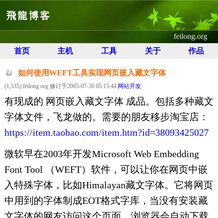
飛龍博客
feilong.org
首页
主机
工具
关于
作品
如何使用WEFT工具实现网页嵌入藏文字体
(1,535) feilong.org 修订于2005-07-30 05:15:44
网站开发
有现成的 网页嵌入藏文字体 成品。包括多种藏文
字体文件，飞龙做的。需要的朋友移步淘宝店：
https://item.taobao.com/item.htm?id=38093425027
微软早在2003年开发Microsoft Web Embedding
Font Tool （WEFT）软件，可以让你在网页中嵌
入特殊字体，比如Himalayan藏文字体。它将网页
中用到的字体制成EOT格式字库，当没有安装藏
文字体的网友访问这个页面，浏览器会自动下载