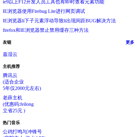
ie9以上F12开发人员工具也有即时查看元素功能
IE浏览器使用Firebug Lite进行网页调试
IE浏览器li下子元素浮动导致li出现间距BUG解决方法
firefox和IE浏览器禁止禁用缓存三种方法
友链
更多
嘉湿云
主机推荐
腾讯云
(适合企业
5年仅2000元左右)
老薛主机
(优惠码:feilong
立省25元 )
热门音乐
公鸡打鸣与冲锋号