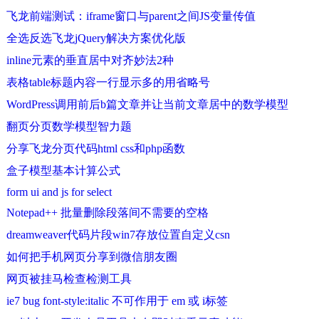
飞龙前端测试：iframe窗口与parent之间JS变量传值
全选反选飞龙jQuery解决方案优化版
inline元素的垂直居中对齐妙法2种
表格table标题内容一行显示多的用省略号
WordPress调用前后b篇文章并让当前文章居中的数学模型
翻页分页数学模型智力题
分享飞龙分页代码html css和php函数
盒子模型基本计算公式
form ui and js for select
Notepad++ 批量删除段落间不需要的空格
dreamweaver代码片段win7存放位置自定义csn
如何把手机网页分享到微信朋友圈
网页被挂马检查检测工具
ie7 bug font-style:italic 不可作用于 em 或 i标签